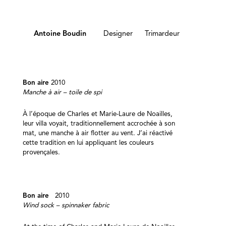
Designer Trimardeur
Antoine B
Antoine Boudin
Designer
Trimardeur
Aller
au
contenu
Bon aire
2010
Manche à air – toile de spi
À l’époque de Charles et Marie-Laure de Noailles,
leur villa voyait, traditionnellement accrochée à son
mat, une manche à air flotter au vent. J’ai réactivé
cette tradition en lui appliquant les couleurs
provençales.
Bon aire
2010
Wind sock – spinnaker fabric