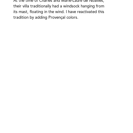
At the time of Charles and Marie-Laure de Noailles,
their villa traditionally had a windsock hanging from
its mast, floating in the wind. I have reactivated this
tradition by adding Provençal colors.
Navigation
des
articles